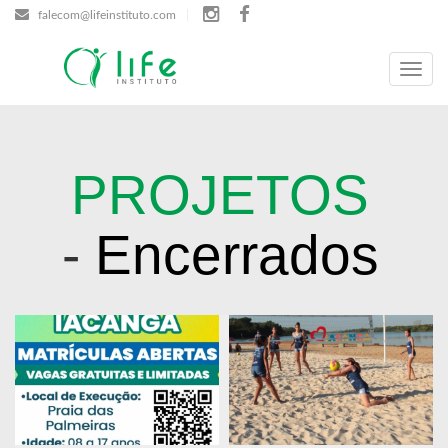
falecom@lifeinstituto.com
Menu
PROJETOS
-
Encerrados
Ver Projeto
Ver Projeto