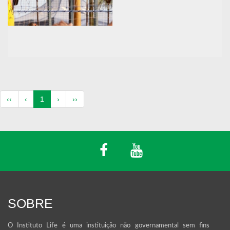
(atual)
‹‹
‹
1
›
››
SOBRE
O Instituto Life é uma instituição não governamental sem fins