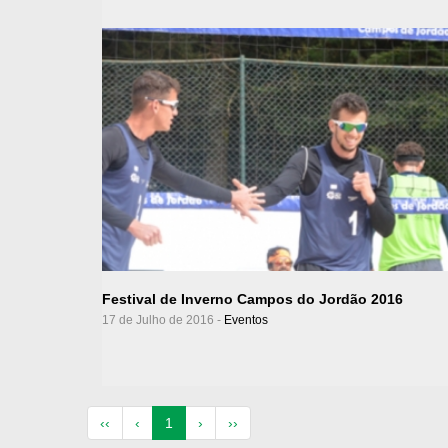
Ver Álbum
Festival de Inverno Campos do Jordão 2016
17 de Julho de 2016 -
Eventos
(atual)
‹‹
‹
1
›
››