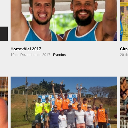
Ver Álbum
Hortovôlei 2017
Circ
10 de Dezembro de 2017 -
Eventos
20 d