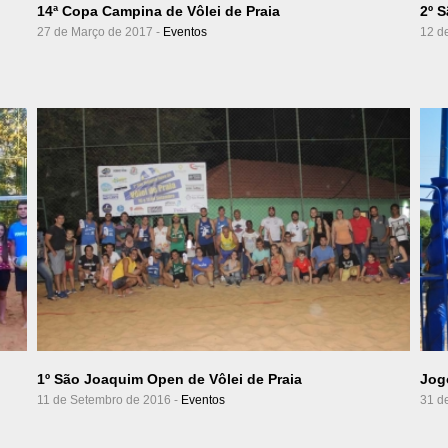
14ª Copa Campina de Vôlei de Praia
2º 
27 de Março de 2017 -
Eventos
12 d
Ver Álbum
1º São Joaquim Open de Vôlei de Praia
Jog
11 de Setembro de 2016 -
Eventos
31 d