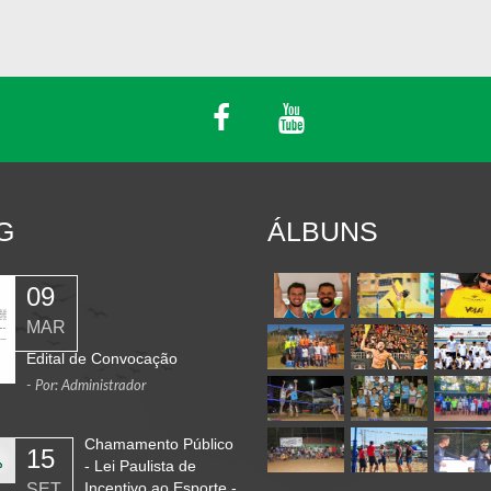
G
ÁLBUNS
09
MAR
Edital de Convocação
- Por: Administrador
Chamamento Público
15
- Lei Paulista de
Incentivo ao Esporte -
SET