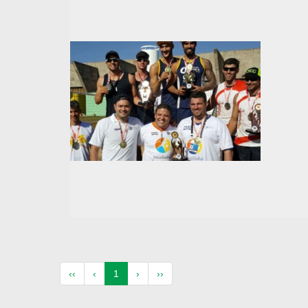
(atual)
‹‹
‹
1
›
››