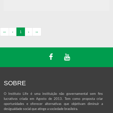
(atual)
‹‹
‹
1
›
››
SOBRE
O Instituto Life é uma instituição não governamental sem fins
lucrativos criada em Agosto de 2013. Tem como proposta criar
oportunidades e oferecer alternativas que objetivam diminuir a
desigualdade social que atinge a sociedade brasileira.